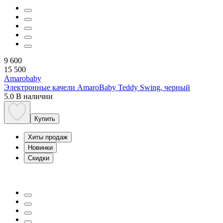
9 600
15 500
Amarobaby
Электронные качели AmaroBaby Teddy Swing, черный
5.0
В наличии
Купить
Хиты продаж
Новинки
Скидки