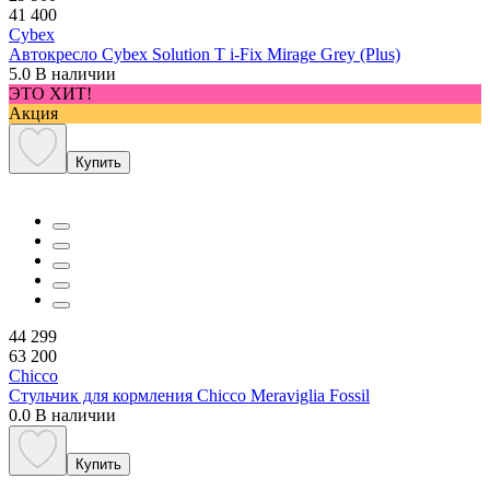
41 400
Cybex
Автокресло Cybex Solution T i-Fix Mirage Grey (Plus)
5.0
В наличии
ЭТО ХИТ!
Акция
Купить
44 299
63 200
Chicco
Стульчик для кормления Chicco Meraviglia Fossil
0.0
В наличии
Купить