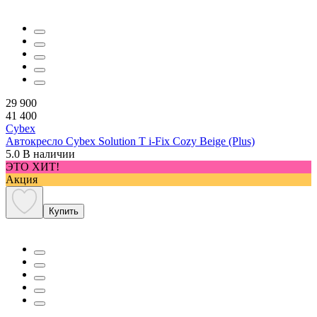
29 900
41 400
Cybex
Автокресло Cybex Solution T i-Fix Cozy Beige (Plus)
5.0
В наличии
ЭТО ХИТ!
Акция
Купить