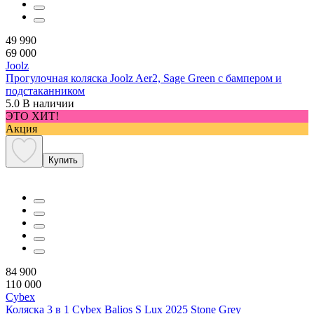
49 990
69 000
Joolz
Прогулочная коляска Joolz Aer2, Sage Green с бампером и
подстаканником
5.0
В наличии
ЭТО ХИТ!
Акция
Купить
84 900
110 000
Cybex
Коляска 3 в 1 Cybex Balios S Lux 2025 Stone Grey