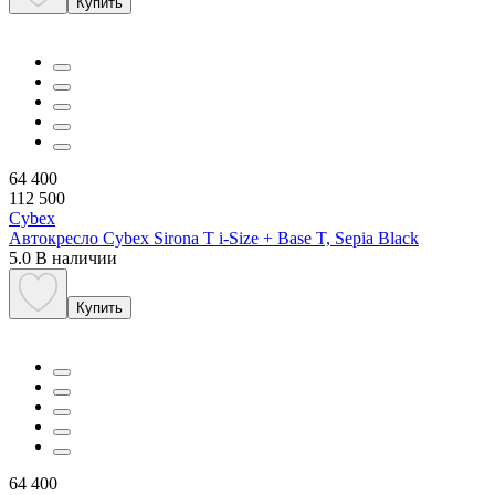
Купить
64 400
112 500
Cybex
Автокресло Cybex Sirona T i-Size + Base T, Sepia Black
5.0
В наличии
Купить
64 400