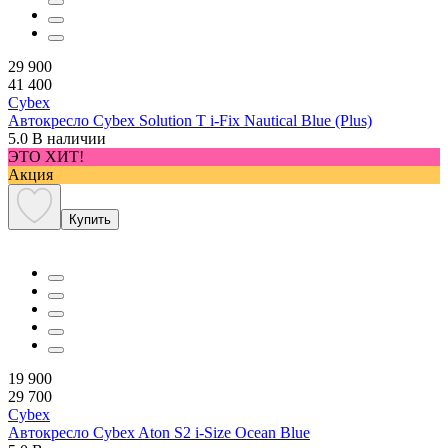
29 900
41 400
Cybex
Автокресло Cybex Solution T i-Fix Nautical Blue (Plus)
5.0
В наличии
ЭТО ХИТ!
Акция
Купить
19 900
29 700
Cybex
Автокресло Cybex Aton S2 i-Size Ocean Blue