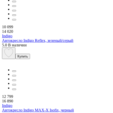
10 099
14 020
Indigo
Автокресло Indigo Reflex, зеленый/серый
5.0
В наличии
Купить
12 799
16 890
Indigo
Автокресло Indigo MAX-X Isofix, черный