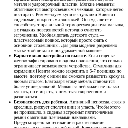
металл и ударопрочный пластик. Мягкие элементы
обтягиваются быстросъемными чехлами, которые легко
постирать. Рекомендуем
купить стульчики Новита
с
сиденьями, покрытыми экокожей. Она «дышит» и
способствует правильной терморегуляции тела малыша,
а с гладких поверхностей нетрудно счистить
загрязнения. Удобная деталь детского стула —
пластмассовый поднос, который просто снять с
основной столешницы. Для ряда моделей разрешено
мытье этой детали в посудомоечной машине.
Вариативная настройка по высоте
. Если сиденье
жестко зафиксировано в одном положении, это сильно
ограничивает возможности устройства
. Стульчики для
кормления Новита
можно закрепить в 5-7 позициях по
высоте, поэтому с ними вы сможете разместить кроху за
любым столом. Благодаря этому мебель становится
более универсальной. Малыш за ней может не только
кушать, но и играть, заниматься творчеством и
развиваться.
Безопасность для ребенка
. Активный непоседа, ерзая в
креслице, рискует сползти вниз и упасть. Чтобы этого
не произошло, в сиденья встроеныт пятиточечные
ремни с мягкими плечевыми накладками.
Предусмторено застегивание и расстегивание
центральных замков одной рукой. Еще одна опция для