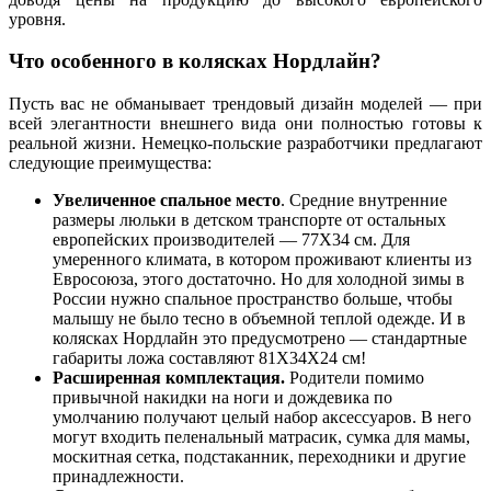
уровня.
Что особенного в
колясках Нордлайн
?
Пусть вас не обманывает трендовый дизайн моделей — при
всей элегантности внешнего вида они полностью готовы к
реальной жизни. Немецко-польские разработчики предлагают
следующие преимущества:
Увеличенное спальное место
. Средние внутренние
размеры люльки в детском транспорте от остальных
европейских производителей — 77Х34 см. Для
умеренного климата, в котором проживают клиенты из
Евросоюза, этого достаточно. Но для холодной зимы в
России нужно спальное пространство больше, чтобы
малышу не было тесно в объемной теплой одежде. И в
колясках Нордлайн
это предусмотрено — стандартные
габариты ложа составляют 81Х34Х24 см!
Расширенная комплектация.
Родители помимо
привычной накидки на ноги и дождевика по
умолчанию получают целый набор аксессуаров. В него
могут входить пеленальный матрасик, сумка для мамы,
москитная сетка, подстаканник, переходники и другие
принадлежности.