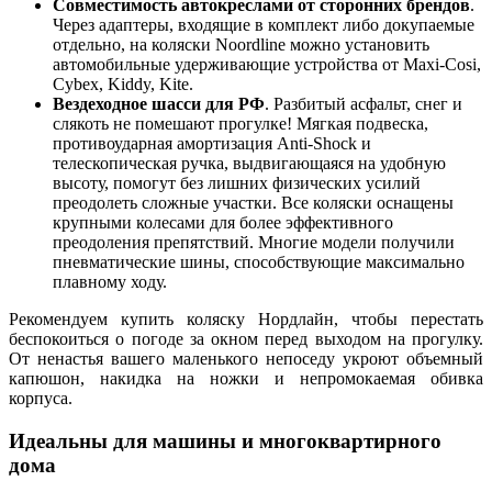
Совместимость автокреслами от сторонних брендов
.
Через адаптеры, входящие в комплект либо докупаемые
отдельно, на
коляски Noordline
можно установить
автомобильные удерживающие устройства от Maxi-Cosi,
Cybex, Kiddy, Kite.
Вездеходное шасси для РФ
. Разбитый асфальт, снег и
слякоть не помешают прогулке! Мягкая подвеска,
противоударная амортизация Anti-Shock и
телескопическая ручка, выдвигающаяся на удобную
высоту, помогут без лишних физических усилий
преодолеть сложные участки. Все коляски оснащены
крупными колесами для более эффективного
преодоления препятствий. Многие модели получили
пневматические шины, способствующие максимально
плавному ходу.
Рекомендуем
купить коляску Нордлайн
, чтобы перестать
беспокоиться о погоде за окном перед выходом на прогулку.
От ненастья вашего маленького непоседу укроют объемный
капюшон, накидка на ножки и непромокаемая обивка
корпуса.
Идеальны для машины и многоквартирного
дома