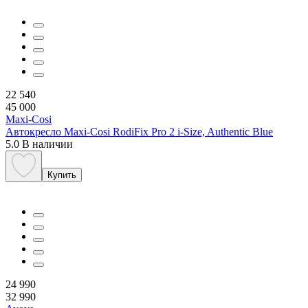
22 540
45 000
Maxi-Cosi
Автокресло Maxi-Cosi RodiFix Pro 2 i-Size, Authentic Blue
5.0
В наличии
Купить
24 990
32 990