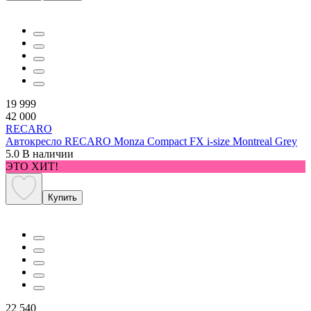
19 999
42 000
RECARO
Автокресло RECARO Monza Compact FX i-size Montreal Grey
5.0
В наличии
ЭТО ХИТ!
Купить
22 540