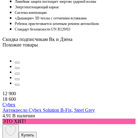
Линейная защита поглощает энергию ударной волны
Энергопоглощающий каркас
Система вентиляции
«Дышащие» 3D чехлы с сетчатыми вставками
Ребенок пристегивается штатным ремнем автомобиля
Стандарт безопасности UN R129/03
Скидка подписчикам Вк и Дзена
Похожие товары
12 900
18 600
Cybex
Автокресло Cybex Solution B-Fix, Steel Grey
4.91
В наличии
ЭТО ХИТ!
Купить