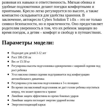
развивая их навыки и ответственность. Мягкая обивка и
удобные подлокотники делают поездки комфортными и
приятными. Кресло легко регулируется по высоте, а также
компактно складывается для удобства хранения. В
заключение, автокресло Cybex Solution T i-fix – это не только
символ безопасности, но и практичности. Оно предоставляет
родителям уверенность в том, что их ребенок защищен во
время поездок, а детям – комфорт и свободу в путешествиях.
Параметры модели:
Подходит для детей 3-12 лет
Рост 100-150 см
Вес от 15-50 кг
Регулировка высоты подголовника одновременно с шириной сидения под
рост ребенка
Угол наклона спинки сидения подстраивается под конфигурацию
автомобильного диванчика
Регулировка угла наклона подголовника в 3-х позициях
Во время сна наклонный подголовник не даст голове ребенка опуститься
вперед, что может привести к травме
Линейная защита эффективна во время боковых ударов
Линейная защита поглощает энергию ударной волны
Энергопоглощающий каркас