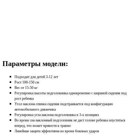
Параметры модели:
Подходит для детей 3-12 лет
Рост 100-150 см
Вес от 15-50 кг
Регулировка высоты подголовника одновременно с шириной сидения под
рост ребенка
Угол наклона спинки сидения подстраивается под конфигурацию
автомобильного диванчика
Регулировка угла наклона подголовника в 3-х позициях
Во время сна наклонный подголовник не даст голове ребенка опуститься
вперед, что может привести к травме
Линейная защита эффективна во время боковых ударов