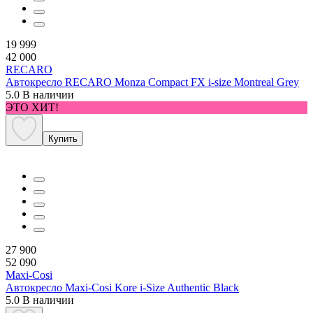
19 999
42 000
RECARO
Автокресло RECARO Monza Compact FX i-size Montreal Grey
5.0
В наличии
ЭТО ХИТ!
Купить
27 900
52 090
Maxi-Cosi
Автокресло Maxi-Cosi Kore i-Size Authentic Black
5.0
В наличии