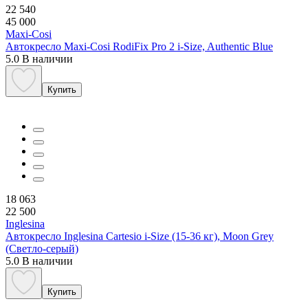
22 540
45 000
Maxi-Cosi
Автокресло Maxi-Cosi RodiFix Pro 2 i-Size, Authentic Blue
5.0
В наличии
Купить
18 063
22 500
Inglesina
Автокресло Inglesina Cartesio i-Size (15-36 кг), Moon Grey
(Светло-серый)
5.0
В наличии
Купить