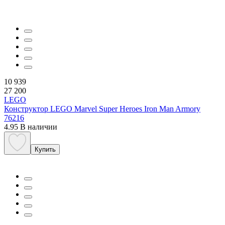
10 939
27 200
LEGO
Конструктор LEGO Marvel Super Heroes Iron Man Armory
76216
4.95
В наличии
Купить