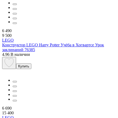
6 490
9 500
LEGO
Конструктор LEGO Harry Potter Учёба в Хогвартсе Урок
заклинаний 76385
4.96
В наличии
Купить
6 690
15 400
LEGO