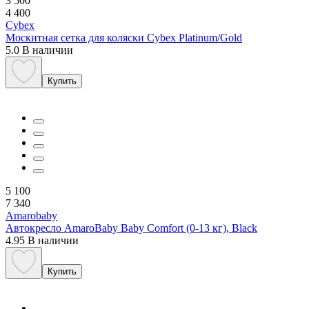
3 500
4 400
Cybex
Москитная сетка для коляски Cybex Platinum/Gold
5.0
В наличии
Купить
5 100
7 340
Amarobaby
Автокресло AmaroBaby Baby Comfort (0-13 кг), Black
4.95
В наличии
Купить